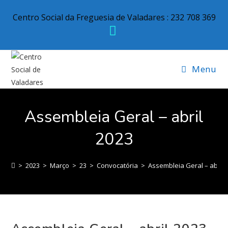
Centro Social da Freguesia de Valadares : 232 708 369
Menu
Assembleia Geral – abril
2023
>
2023
>
Março
>
23
>
Convocatória
>
Assembleia Geral – abril 